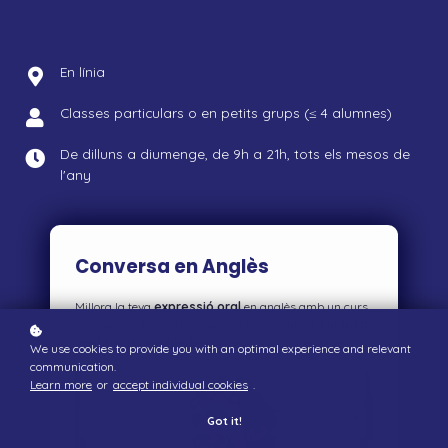
En línia
Classes particulars o en petits grups (≤ 4 alumnes)
De dilluns a diumenge, de 9h a 21h, tots els mesos de
l'any
Conversa en Anglès
Millora la teva
expressió oral
en anglès amb un curs
personalitzat i pràctic que t’ajuda a guanyar
fluïdesa,
confiança i vocabulari
en situacions quotidianes.
We use cookies to provide you with an optimal experience and relevant
communication.
Learn more
or
accept individual cookies
.
Got it!