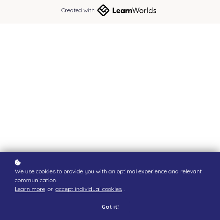
Created with
We use cookies to provide you with an optimal experience and relevant
communication.
Learn more
or
accept individual cookies
.
Got it!