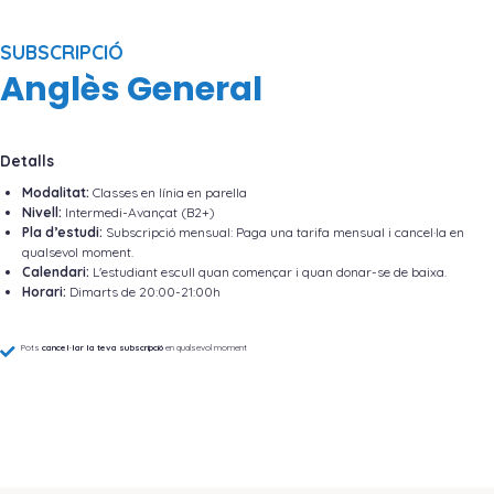
SUBSCRIPCIÓ
Anglès General
Detalls
Modalitat:
Classes en línia en parella
Nivell:
Intermedi-Avançat (B2+)
Pla d’estudi:
Subscripció mensual: Paga una tarifa mensual i cancel·la en
qualsevol moment.
Calendari:
L'estudiant escull quan començar i quan donar-se de baixa.
Horari:
Dimarts de 20:00-21:00h
Pots
cancel·lar la teva subscripció
en qualsevol moment