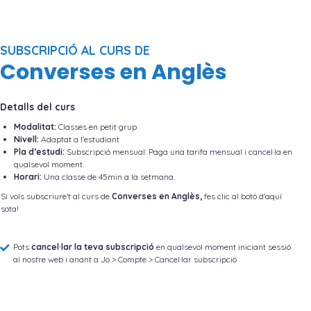
SUBSCRIPCIÓ AL CURS DE
Converses en Anglès
Detalls del curs
Modalitat:
Classes en petit grup
Nivell:
Adaptat a l'estudiant
Pla d’estudi:
Subscripció mensual: Paga una tarifa mensual i cancel·la en
qualsevol moment.
Horari:
Una classe de 45min a la setmana.
Si vols subscriure't al curs de
Converses en Anglès,
fes clic al botó d'aquí
sota!
Pots
cancel·lar la teva subscripció
en qualsevol moment iniciant sessió
al nostre web i anant a Jo > Compte > Cancel·lar subscripció