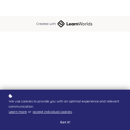
Created with
We use cookies to provide you with an optimal experience and relevant
communication.
Learn more
or
accept individual cookies
.
Got it!