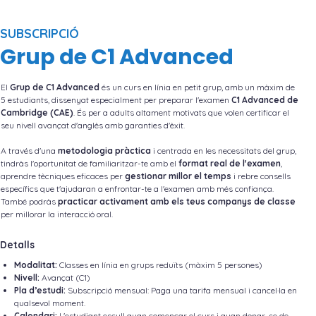
SUBSCRIPCIÓ
Grup de C1 Advanced
El
Grup de C1 Advanced
és un curs en línia en petit grup, amb un màxim de
5 estudiants, dissenyat especialment per preparar l'examen
C1 Advanced de
Cambridge (CAE)
. És per a adults altament motivats que volen certificar el
seu nivell avançat d'anglès amb garanties d'èxit.
A través d'una
metodologia pràctica
i centrada en les necessitats del grup,
tindràs l'oportunitat de familiaritzar-te amb el
format real de l'examen
,
aprendre tècniques eficaces per
gestionar millor el temps
i rebre consells
específics que t'ajudaran a enfrontar-te a l'examen amb més confiança.
També podràs
practicar activament amb els teus companys de classe
per millorar la interacció oral.
Detalls
Modalitat:
Classes en línia en grups reduïts (màxim 5 persones)
Nivell:
Avançat (C1)
Pla d’estudi:
Subscripció mensual: Paga una tarifa mensual i cancel·la en
qualsevol moment.
Calendari:
L'estudiant escull quan començar el curs i quan donar-se de