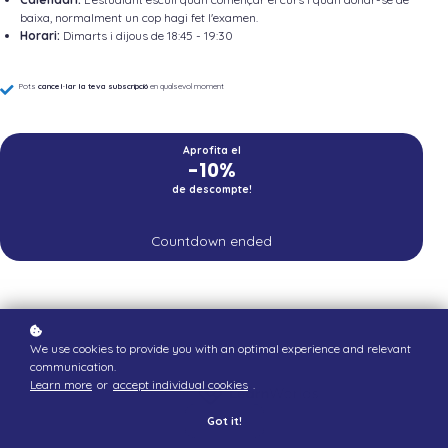
baixa, normalment un cop hagi fet l'examen.
Horari:
Dimarts i dijous de 18:45 - 19:30
Pots
cancel·lar la teva subscripció
en qualsevol moment
Aprofita el
-10%
de descompte!
Countdown ended
We use cookies to provide you with an optimal experience and relevant
communication.
Learn more
or
accept individual cookies
.
Created with
Got it!