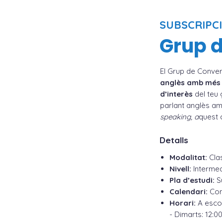
SUBSCRIPC
Grup 
El Grup de Conver
anglès amb més n
d’interès
del teu 
parlant anglès am
speaking, a
quest 
Detalls
Modalitat:
Cla
Nivell:
Intermed
Pla d’estudi:
Su
Calendari:
Come
Horari:
A escol
- Dimarts: 12:00