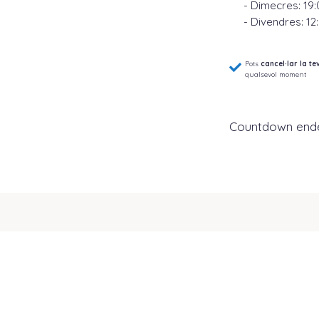
- Dimecres: 19:
- Divendres: 12:
Pots
cancel·lar la t
qualsevol moment
Countdown end