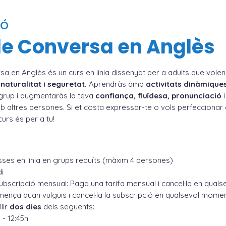
IÓ
de Conversa en Anglès
sa en Anglès és un curs en línia dissenyat per a adults que vole
aturalitat i seguretat.
Aprendràs amb
activitats dinàmique
grup i augmentaràs la teva
confiança, fluïdesa, pronunciació
b altres persones. Si et costa expressar-te o vols perfeccionar 
curs és per a tu!
sses en línia en grups reduïts (màxim 4 persones)
i
bscripció mensual: Paga una tarifa mensual i cancel·la en qual
nça quan vulguis i cancel·la la subscripció en qualsevol momen
lir
dos dies
dels següents:
 - 12:45h