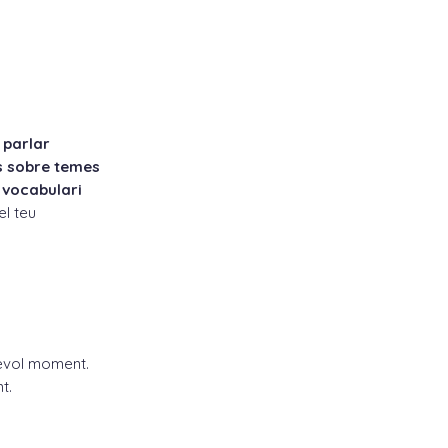
n
parlar
s sobre temes
i
vocabulari
el teu
sevol moment.
t.